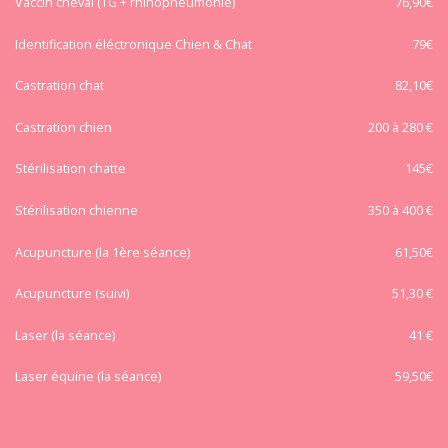
Vaccin cheval (TG + rhinopneumonie)
76,90€
Identification éléctronique Chien & Chat
79€
Castration chat
82,10€
Castration chien
200 à 280 €
Stérilisation chatte
145€
Stérilisation chienne
350 à 400 €
Acupuncture (la 1ère séance)
61,50€
Acupuncture (suivi)
51,30 €
Laser (la séance)
41 €
Laser équine (la séance)
59,50€